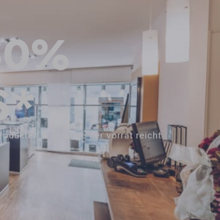
50%
S*
rodukten & solange der vorrat reicht