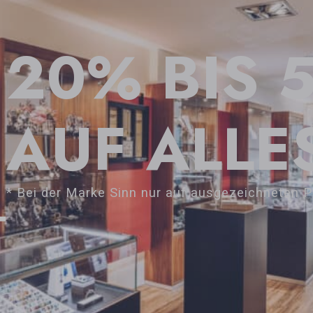
20% BIS 
AUF ALLE
* Bei der Marke Sinn nur auf ausgezeichneten P