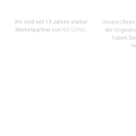
Wir sind seit 15 Jahren starker
Unsere Uhren 
Markenpartner von
NIESSING
.
der Original
haben Sie
He
PRODUKTBESCHREIBUNG
NIESSING COLETTE C Anhänger Kugel mit 50 Brillanten Re
Top Wesselton VS2 Brillant 0,10ct. 20 Diamant G – Top We