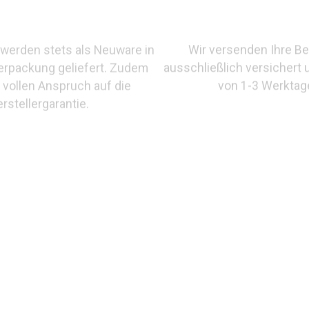
Wir versenden Ihre Be
werden stets als Neuware in
ausschließlich versichert 
verpackung geliefert. Zudem
von 1-3 Werktag
 vollen Anspruch auf die
rstellergarantie.
f.-Nr.: N372917 750/- NIESSING Classic Yellow 10 Diaman
sselton VS2 Brillant 0,06ct.