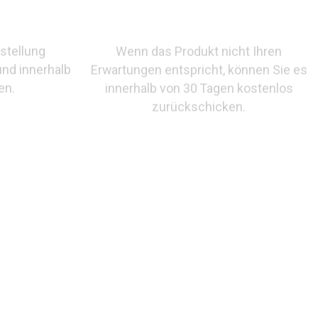
stellung
Wenn das Produkt nicht Ihren
und innerhalb
Erwartungen entspricht, können Sie es
en.
innerhalb von 30 Tagen kostenlos
zurückschicken.
t G – Top Wesselton VS2 Brillant 0,10ct. 20 Diamant G –