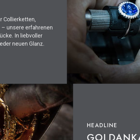
 Collierketten,
 – unsere erfahrenen
ke. In liebvoller
ieder neuen Glanz.
HEADLINE
GOLDANK