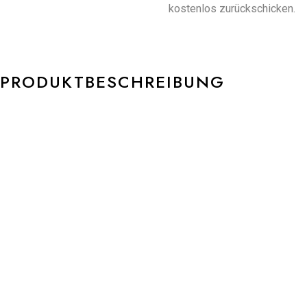
kostenlos zurückschicken.
PRODUKTBESCHREIBUNG
NIESSING Anhänger PAPYR Ref.-Nr.: N83090 750/- NIESSING
Classic Yellow