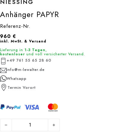
NIESSING
Anhänger PAPYR
Referenz-Nr.
960
€
inkl. MwSt. & Versand
Lieferung in
1-3 Tagen
,
kostenloser
und voll versicherter Versand.
+49 761 55 65 28 60
info@m-lewalter.de
Whatsapp
Termin Vorort
Anhänger PAPYR Menge