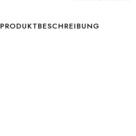
PRODUKTBESCHREIBUNG
NIESSING MEMORY Brillantring Ref.-Nr.: N331951 950/-
NIESSING Platinum Gloss 36Diamant G – Top Wesselton VS2
Brillant 0,18 Ringgröße 51,5