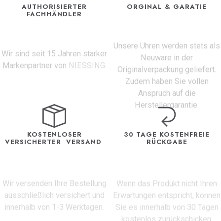
AUTHORISIERTER
ORGINAL & GARATIE
FACHHÄNDLER
Unsere Uhren werden stets als
Wir sind seit 15 Jahren starker
Neuware in der
Markenpartner von
NIESSING
.
Originalverpackung geliefert.
Zudem haben Sie vollen
Anspruch auf die
Herstellergarantie.
KOSTENLOSER
30 TAGE KOSTENFREIE
VERSICHERTER VERSAND
RÜCKGABE
Wir versenden Ihre Bestellung
Wenn das Produkt nicht Ihren
ausschließlich versichert und
Erwartungen entspricht, können
innerhalb von 1-3 Werktagen.
Sie es innerhalb von 30 Tagen
kostenlos zurückschicken.