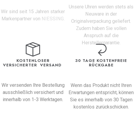
Unsere Uhren werden stets als
Wir sind seit 15 Jahren starker
Neuware in der
Markenpartner von
NIESSING
.
Originalverpackung geliefert.
Zudem haben Sie vollen
Anspruch auf die
Herstellergarantie.
KOSTENLOSER
30 TAGE KOSTENFREIE
VERSICHERTER VERSAND
RÜCKGABE
Wir versenden Ihre Bestellung
Wenn das Produkt nicht Ihren
ausschließlich versichert und
Erwartungen entspricht, können
innerhalb von 1-3 Werktagen.
Sie es innerhalb von 30 Tagen
kostenlos zurückschicken.