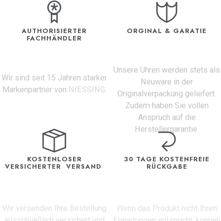
AUTHORISIERTER
ORGINAL & GARATIE
FACHHÄNDLER
Unsere Uhren werden stets als
Wir sind seit 15 Jahren starker
Neuware in der
Markenpartner von
NIESSING
.
Originalverpackung geliefert.
Zudem haben Sie vollen
Anspruch auf die
Herstellergarantie.
KOSTENLOSER
30 TAGE KOSTENFREIE
VERSICHERTER VERSAND
RÜCKGABE
Wir versenden Ihre Bestellung
Wenn das Produkt nicht Ihren
ausschließlich versichert und
Erwartungen entspricht, können