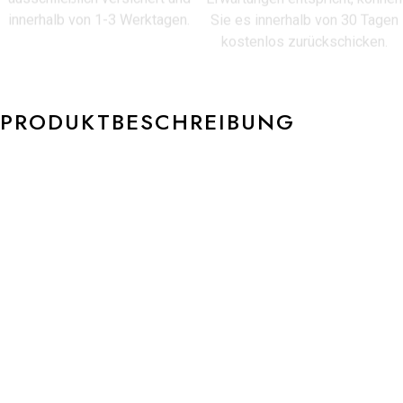
innerhalb von 1-3 Werktagen.
Sie es innerhalb von 30 Tagen
kostenlos zurückschicken.
PRODUKTBESCHREIBUNG
NIESSING PRINCESS Ohrstecker Velvet /Gloss N364960
750/- NIESSING Classic Yellow 2 Diamant G – Top Wesselton
VS2 je 0,16ct.