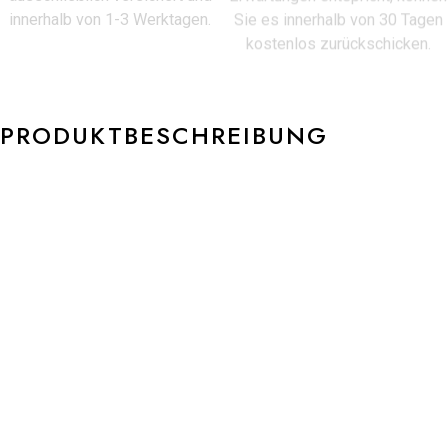
innerhalb von 1-3 Werktagen.
Sie es innerhalb von 30 Tagen
kostenlos zurückschicken.
PRODUKTBESCHREIBUNG
NIESSING VIVIDA Brillantring Ref.-Nr.: N401940 750/-
NIESSING Rosewood 18 Diamant G – Top Wesselton VS2
Brillant 2,88ct. Ringgröße 55 Gloss B:3,5mm H:3,6mm