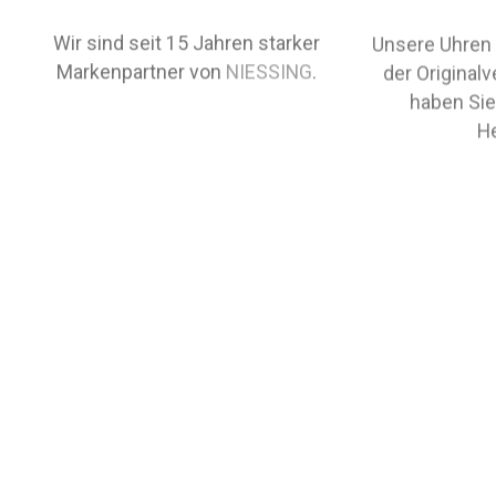
Wir sind seit 15 Jahren starker
Unsere Uhren 
Markenpartner von
NIESSING
.
der Original
haben Sie
He
PRODUKTBESCHREIBUNG
NIESSING TOPIA VISION Damenring Ref.-Nr.: N411010 750