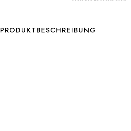
PRODUKTBESCHREIBUNG
NIESSING SPANNRING Brillantring Ref.-Nr.: N141790 750/-
NIESSING Fine Rose 1 Diamant G – Top Wesselton VS1 Brillant
0,23ct. Außen Gloss Ringgröße 55,5 Umtausch zum
Kostenanteil