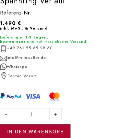
Spannring Verlauf
Referenz-Nr.
1.490
€
inkl. MwSt. & Versand
Lieferung in
1-3 Tagen
,
kostenloser
und voll versicherter Versand.
+49 761 55 65 28 60
info@m-lewalter.de
Whatsapp
Termin Vorort
Spannring Verlauf Menge
IN DEN WARENKORB