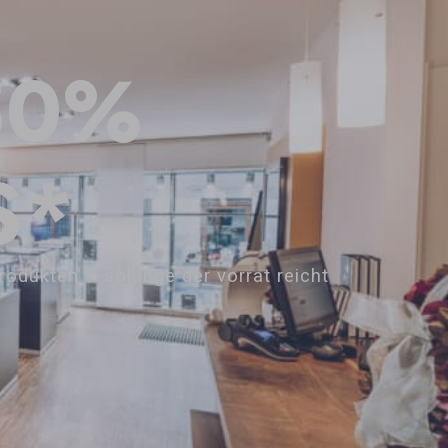
50%
S*
rodukten & solange der vorrat reicht