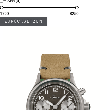
— Sinn (4)
1790
8250
ZURÜCKSETZEN