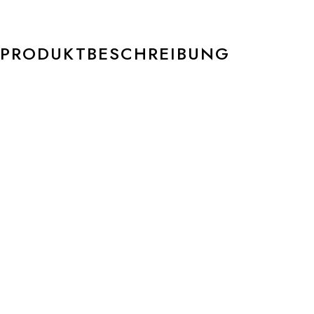
PRODUKTBESCHREIBUNG
Telefon
E-Mail
+49761 55 65 28 60
info@m-lewalter.de