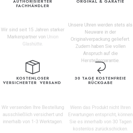
AUTHORISIERTER
ORGINAL & GARATIE
FACHHÄNDLER
Unsere Uhren werden stets als
Wir sind seit 15 Jahren starker
Neuware in der
Markenpartner von
Union
Originalverpackung geliefert.
Glashütte
.
Zudem haben Sie vollen
Anspruch auf die
Herstellergarantie.
KOSTENLOSER
30 TAGE KOSTENFREIE
VERSICHERTER VERSAND
RÜCKGABE
Wir versenden Ihre Bestellung
Wenn das Produkt nicht Ihren
ausschließlich versichert und
Erwartungen entspricht, können
innerhalb von 1-3 Werktagen.
Sie es innerhalb von 30 Tagen
kostenlos zurückschicken.