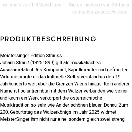
innerhalb von 1-3 Werktagen.
Sie es innerhalb von 30 Tagen
kostenlos zurückschicken.
PRODUKTBESCHREIBUNG
Meistersinger Edition Strauss
Johann Strauß (18251899) gilt als musikalisches
Ausnahmetalent. Als Komponist, Kapellmeister und gefeierter
Virtuose prägte er das kulturelle Selbstverständnis des 19.
Jahrhunderts weit über die Grenzen Wiens hinaus. Kein anderer
Name ist so untrennbar mit dem Walzer verbunden wie seiner 
und kaum ein Werk verkörpert die österreichische
Musiktradition so sehr wie An der schönen blauen Donau. Zum
200. Geburtstag des Walzerkönigs im Jahr 2025 widmet
MeisterSinger ihm nicht nur eine, sondern gleich zwei streng
limitierte Sondereditionen. Diese Uhren vereinen klassische