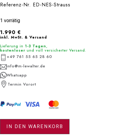
Referenz-Nr. ED-NES-Strauss
1 vorrätig
1.990
€
inkl. MwSt. & Versand
Lieferung in
1-3 Tagen
,
kostenloser
und voll versicherter Versand.
+49 761 55 65 28 60
info@m-lewalter.de
Whatsapp
Termin Vorort
Edition Strauss Menge
IN DEN WARENKORB