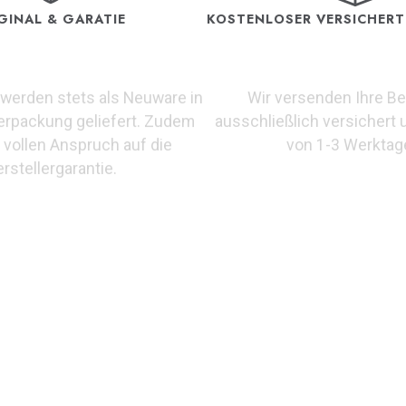
GINAL & GARATIE
KOSTENLOSER VERSICHER
Wir versenden Ihre Be
werden stets als Neuware in
ausschließlich versichert 
verpackung geliefert. Zudem
von 1-3 Werktag
 vollen Anspruch auf die
rstellergarantie.
Die Grand Flieger ist eine Hommage an den legendären Tut
 Uhrmacherkunst und verkörpert Zuverlässigkeit und Funk
 Zeitmesser, der sowohl fliegerische als auch technolog