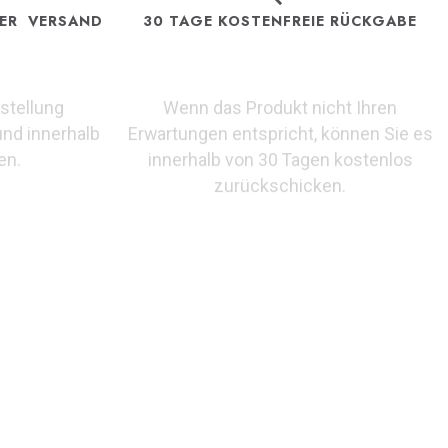
TER VERSAND
30 TAGE KOSTENFREIE RÜCKGABE
stellung
Wenn das Produkt nicht Ihren
und innerhalb
Erwartungen entspricht, können Sie es
en.
innerhalb von 30 Tagen kostenlos
zurückschicken.
ima Fliegerchronographen aus den 1940er Jahren. Diese
tionalität. Mit ihrem klassischen Design und
ische Höchstleistungen ehrt. Ein außergewöhnlicher