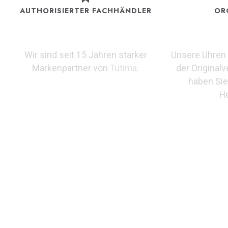
AUTHORISIERTER FACHHÄNDLER
OR
Wir sind seit 15 Jahren starker
Unsere Uhren 
Markenpartner von
Tutima
.
der Original
haben Sie
He
PRODUKTBESCHREIBUNG
Erhältlich bei Juwelier Matthias Lewalter in Freiburg: 
Neuauflage verbindet historische Elemente mit moderner
außergewöhnlicher Technologie ist die Grand Flieger ein